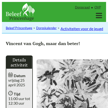
Ga
Dorpsraad
OVP
naar
de
inhoud
Beleef Princenhage
Dorpskalender
Activiteiten voor de jeugd
Vincent van Gogh, maar dan beter!
Details
activiteit
Datum
vrijdag 25
april 2025
Tijd
11:00 uur tot
12:30 uur