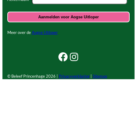
Meer over de
Aogse Uitloper
Facebook Beleef Princenhage
Instagram Beleef Princenhage
© Beleef Princenhage
2026 |
Privacyverklaring
|
Sitemap