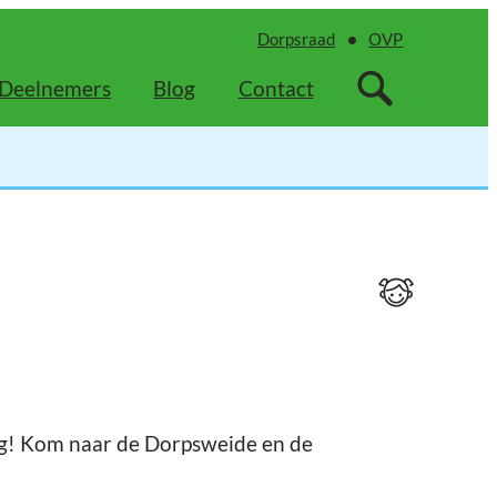
Dorpsraad
OVP
Deelnemers
Blog
Contact
g! Kom naar de Dorpsweide en de