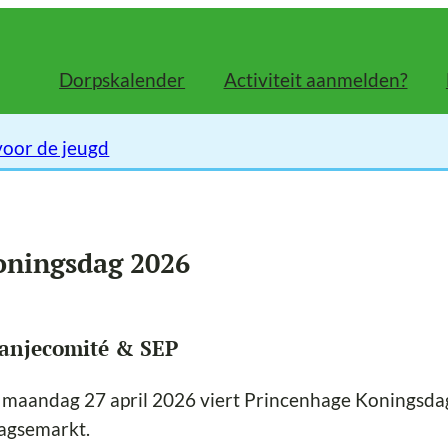
Dorpskalender
Activiteit aanmelden?
voor de jeugd
oningsdag 2026
anjecomité & SEP
 maandag 27 april 2026 viert Princenhage Koningsda
agsemarkt.