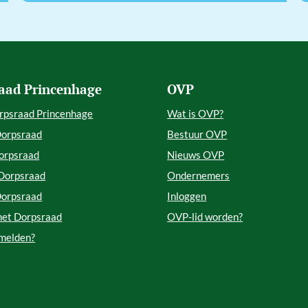
aad Princenhage
OVP
rpsraad Princenhage
Wat is OVP?
Dorpsraad
Bestuur OVP
orpsraad
Nieuws OVP
 Dorpsraad
Ondernemers
Dorpsraad
Inloggen
met Dorpsraad
OVP-lid worden?
 melden?