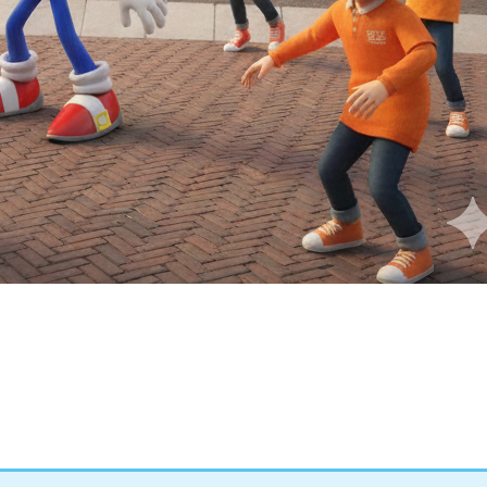
Dorpswei worden regelmatig buitenactiviteiten geor
er informatie over
Dorpswei Princenhage
ningsdag