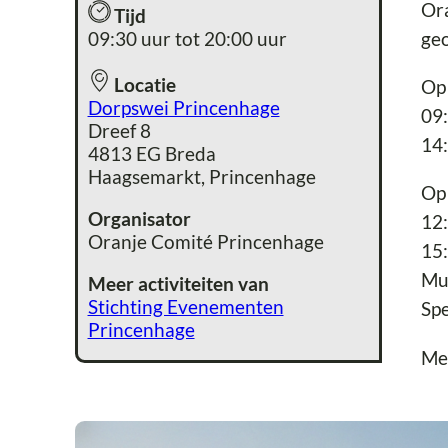
Ora
Tijd
09:30 uur tot 20:00 uur
geo
Locatie
Op
Dorpswei Princenhage
09:
Dreef 8
14:
4813 EG Breda
Haagsemarkt, Princenhage
Op
Organisator
12:
Oranje Comité Princenhage
15:
Mu
Meer activiteiten van
Stichting Evenementen
Spe
Princenhage
Me