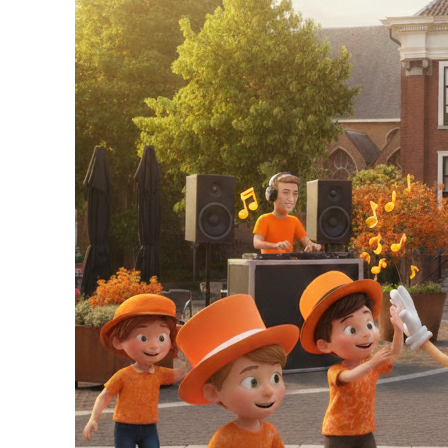
Ov
De 