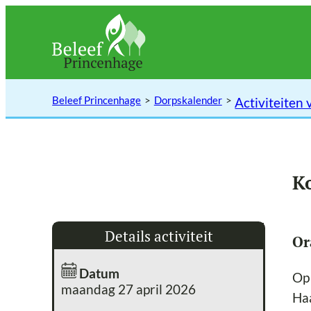
Ga
naar
de
inhoud
Beleef Princenhage
Dorpskalender
Activiteiten 
K
Details activiteit
Or
Datum
Op
maandag 27 april 2026
Ha