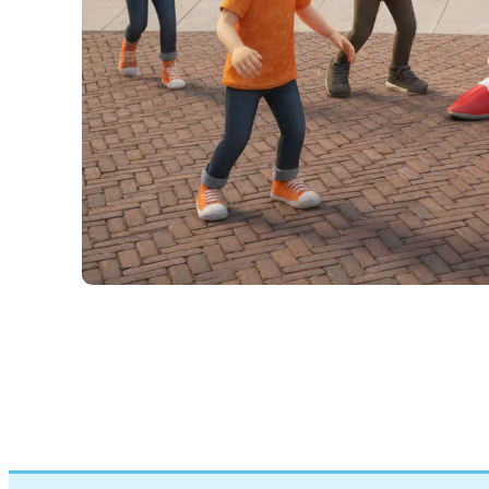
de 
Me
Ko