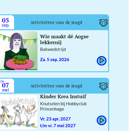
05
Activiteiten voor de jeugd
sep.
Wie maakt dé Aogse
lekkernij
Bakwedstrijd
za. 5 sep. 2026
t/m
07
Activiteiten voor de jeugd
mei
Kinder Krea Instuif
Knutselen bij Hobbyclub
Princenhage
vr. 23 apr. 2027
t/m vr. 7 mei 2027