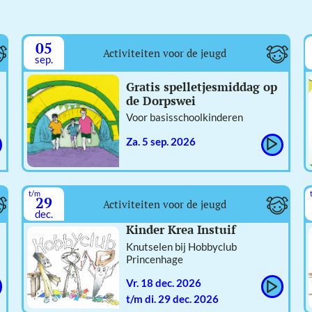
05
Activiteiten voor de jeugd
sep.
Gratis spelletjesmiddag op
de Dorpswei
Voor basisschoolkinderen
za. 5 sep. 2026
t/m
29
Activiteiten voor de jeugd
dec.
Kinder Krea Instuif
Knutselen bij Hobbyclub
Princenhage
vr. 18 dec. 2026
t/m di. 29 dec. 2026