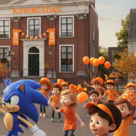
er de locatie Dorpswei Princenhage
Dorspwei – onderdeel van Sociaal Cultureel Centrum 