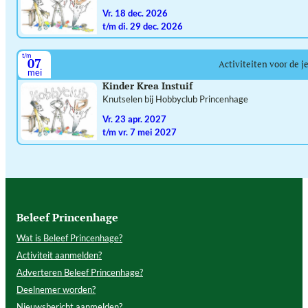
vr. 18 dec. 2026
t/m di. 29 dec. 2026
t/m
07
Activiteiten voor de j
mei
Kinder Krea Instuif
Knutselen bij Hobbyclub Princenhage
vr. 23 apr. 2027
t/m vr. 7 mei 2027
Beleef Princenhage
Wat is Beleef Princenhage?
Activiteit aanmelden?
Adverteren Beleef Princenhage?
Deelnemer worden?
Nieuwsbericht aanmelden?