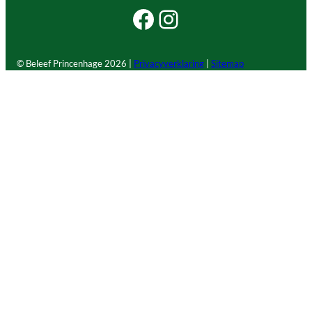
Facebook Beleef Princenhage
Instagram Beleef Princenhage
© Beleef Princenhage
2026 |
Privacyverklaring
|
Sitemap