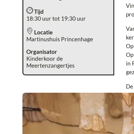
Vin
Tijd
pro
18:30 uur tot 19:30 uur
Van
Locatie
ker
Martinushuis Princenhage
Op 
Organisator
Op 
Kinderkoor de
in 
Meertenzangertjes
gez
De 
ge
Li
Kij