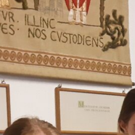
er informatie over
Kerst-projectkoor bij de Meertenz
rstperiode