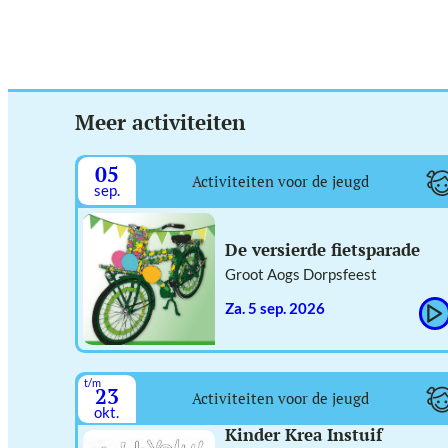
Meer activiteiten
05
Activiteiten voor de jeugd
sep.
De versierde fietsparade
Groot Aogs Dorpsfeest
za. 5 sep. 2026
t/m
23
Activiteiten voor de jeugd
okt.
Kinder Krea Instuif