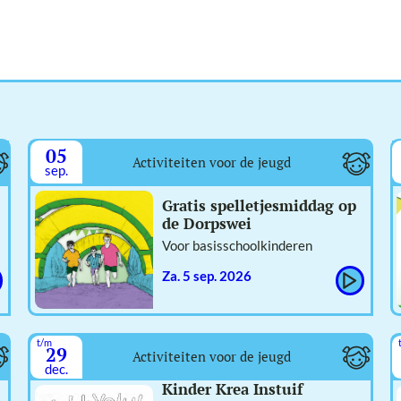
05
Activiteiten voor de jeugd
sep.
Gratis spelletjesmiddag op
de Dorpswei
Voor basisschoolkinderen
za. 5 sep. 2026
t/m
29
Activiteiten voor de jeugd
dec.
Kinder Krea Instuif