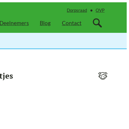
Dorpsraad
OVP
Deelnemers
Blog
Contact
tjes