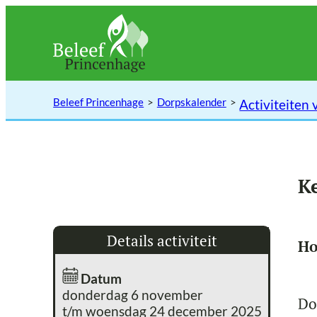
Ga
naar
de
inhoud
Beleef Princenhage
Dorpskalender
Activiteiten 
K
Details activiteit
Ho
Datum
donderdag 6 november
Do
t/m woensdag 24 december 2025