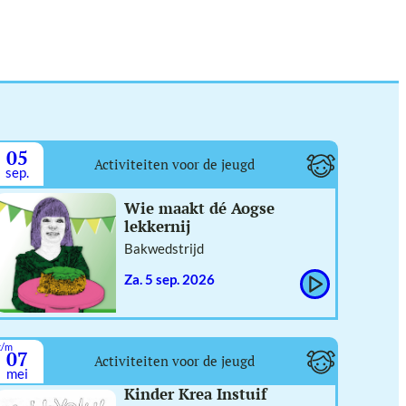
05
Activiteiten voor de jeugd
sep.
Wie maakt dé Aogse
lekkernij
Bakwedstrijd
za. 5 sep. 2026
t/m
07
Activiteiten voor de jeugd
mei
Kinder Krea Instuif