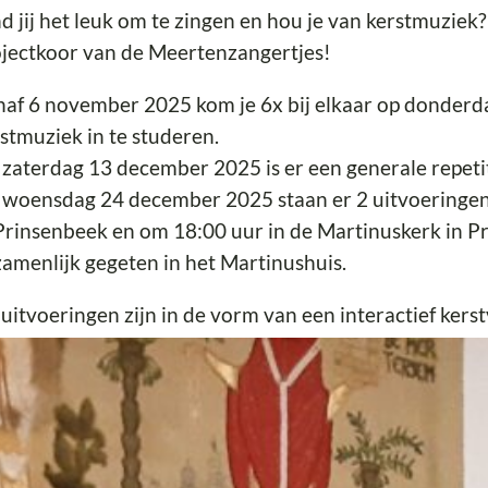
d jij het leuk om te zingen en hou je van kerstmuzie
jectkoor van de Meertenzangertjes!
af 6 november 2025 kom je 6x bij elkaar op donderd
stmuziek in te studeren.
zaterdag 13 december 2025 is er een generale repetit
woensdag 24 december 2025 staan er 2 uitvoeringen 
Prinsenbeek en om 18:00 uur in de Martinuskerk in P
amenlijk gegeten in het Martinushuis.
uitvoeringen zijn in de vorm van een interactief kers
zongen zal worden.
jkt het je leuk om hieraan mee te doen?
k dan snel op de
website van de Meertenzangertjes
vo