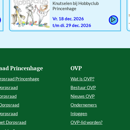
Knutselen bij Hobbyclub
Princenhage
vr. 18 dec. 2026
t/m di. 29 dec. 2026
aad Princenhage
OVP
rpsraad Princenhage
Wat is OVP?
Dorpsraad
Bestuur OVP
orpsraad
Nieuws OVP
 Dorpsraad
Ondernemers
Dorpsraad
Inloggen
met Dorpsraad
OVP-lid worden?