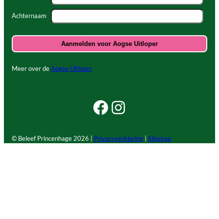
Achternaam
Meer over de
Aogse Uitloper
Facebook Beleef Princenhage
Instagram Beleef Princenhage
© Beleef Princenhage
2026 |
Privacyverklaring
|
Sitemap