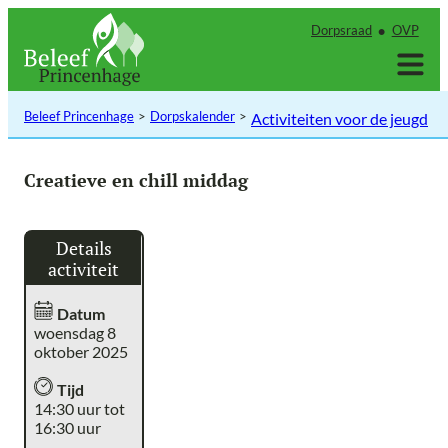
Ga
Dorpsraad
OVP
naar
de
inhoud
Beleef Princenhage
Dorpskalender
Activiteiten voor de jeugd
Creatieve en chill middag
Details
activiteit
Datum
woensdag 8
oktober 2025
Tijd
14:30 uur tot
16:30 uur