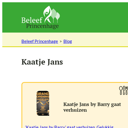
Ga
naar
de
inhoud
Beleef Princenhage
Blog
Kaatje Jans
Kaatje Jans by Barry gaat
verhuizen
‘Kaatje Jans by Barry’ gaat verhuizen. Gelukkig