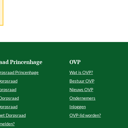
aad Princenhage
OVP
rpsraad Princenhage
Wat is OVP?
Dorpsraad
Bestuur OVP
orpsraad
Nieuws OVP
 Dorpsraad
Ondernemers
Dorpsraad
Inloggen
met Dorpsraad
OVP-lid worden?
 melden?