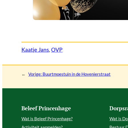
Kaatje Jans
, 
OVP
←
Vorige:
Buurtmoestuin in de Hovenierstraat
Beleef Princenhage
Dorpsr
Wat is Beleef Princenhage?
Wat is Do
Activiteit aanmelden?
Bestuur 