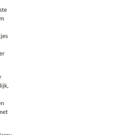
ste
im
tjes
er
r
ijk,
en
 met
Barry