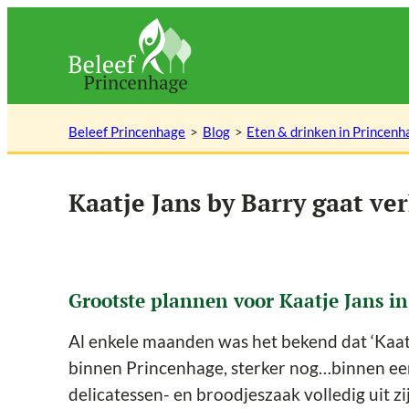
Ga
naar
de
inhoud
Beleef Princenhage
Blog
Eten & drinken in Princenh
Kaatje Jans by Barry gaat ve
Grootste plannen voor Kaatje Jans i
Al enkele maanden was het bekend dat ‘Kaat
binnen Princenhage, sterker nog…binnen een
delicatessen- en broodjeszaak volledig uit zi