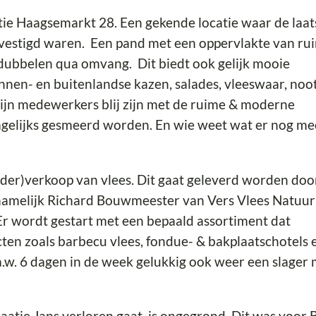
ie Haagsemarkt 28. Een gekende locatie waar de laat
evestigd waren. Een pand met een oppervlakte van ru
 dubbelen qua omvang. Dit biedt ook gelijk mooie
nnen- en buitenlandse kazen, salades, vleeswaar, noo
zijn medewerkers blij zijn met de ruime & moderne
dagelijks gesmeerd worden. En wie weet wat er nog me
weder)verkoop van vlees. Dit gaat geleverd worden doo
namelijk Richard Bouwmeester van Vers Vlees Natuurl
Er wordt gestart met een bepaald assortiment dat
en zoals barbecu vlees, fondue- & bakplaatschotels 
.a.w. 6 dagen in de week gelukkig ook weer een slager
aatje Jans verloren gaat, is ongegrond. Dit was voor 