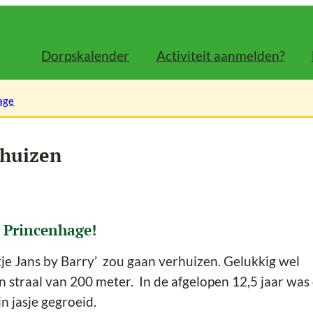
Dorpskalender
Activiteit aanmelden?
age
rhuizen
n Princenhage!
je Jans by Barry’ zou gaan verhuizen. Gelukkig wel
 straal van 200 meter. In de afgelopen 12,5 jaar was
jn jasje gegroeid.