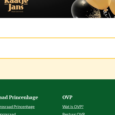
aad Princenhage
OVP
rpsraad Princenhage
Wat is OVP?
Dorpsraad
Bestuur OVP