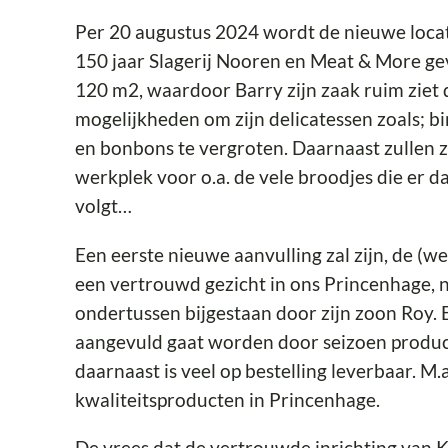
Per 20 augustus 2024 wordt de nieuwe locat
150 jaar Slagerij Nooren en Meat & More g
120 m2, waardoor Barry zijn zaak ruim ziet
mogelijkheden om zijn delicatessen zoals; bi
en bonbons te vergroten. Daarnaast zullen 
werkplek voor o.a. de vele broodjes die er 
volgt…
Een eerste nieuwe aanvulling zal zijn, de (
een vertrouwd gezicht in ons Princenhage, 
ondertussen bijgestaan door zijn zoon Roy. 
aangevuld gaat worden door seizoen product
daarnaast is veel op bestelling leverbaar. M
kwaliteitsproducten in Princenhage.
De vrees dat de vertrouwde inrichting van K