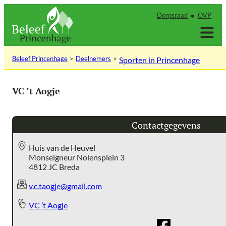
Ga
Dorpsraad
OVP
naar
de
inhoud
Beleef Princenhage
Deelnemers
Sporten in Princenhage
VC ’t Aogje
Contactgegevens
Huis van de Heuvel
Monseigneur Nolensplein 3
4812 JC Breda
v.c.taogje@gmail.com
VC ’t Aogje