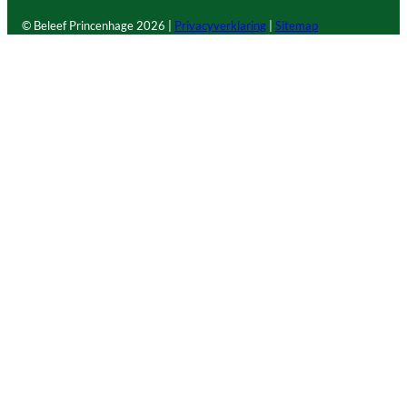
© Beleef Princenhage
2026 |
Privacyverklaring
|
Sitemap