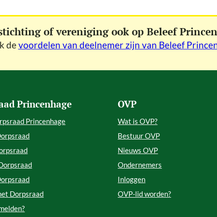
stichting of vereniging ook op Beleef Prince
jk de
voordelen van deelnemer zijn van Beleef Prince
aad Princenhage
OVP
rpsraad Princenhage
Wat is OVP?
Dorpsraad
Bestuur OVP
orpsraad
Nieuws OVP
 Dorpsraad
Ondernemers
Dorpsraad
Inloggen
met Dorpsraad
OVP-lid worden?
 melden?