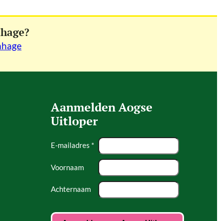
nhage?
nhage
Aanmelden Aogse
Uitloper
E-mailadres *
Voornaam
Achternaam