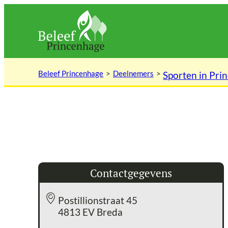
Ga
naar
de
inhoud
Beleef Princenhage
Deelnemers
Sporten in Pri
Contactgegevens
Postillionstraat 45
4813 EV Breda