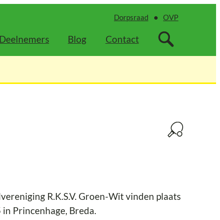
Dorpsraad
OVP
Deelnemers
Blog
Contact
vereniging R.K.S.V. Groen-Wit vinden plaats
5 in Princenhage, Breda.