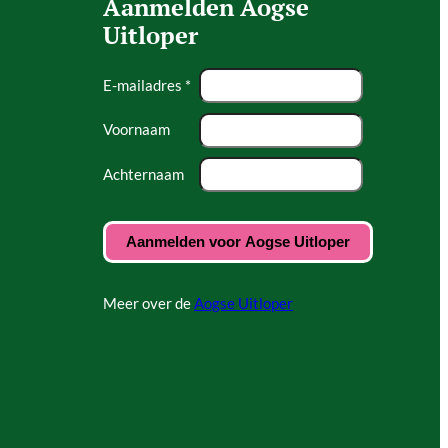
Aanmelden Aogse
Uitloper
E-mailadres *
Voornaam
Achternaam
Meer over de
Aogse Uitloper