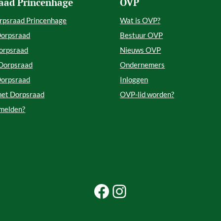
aad Princenhage
OVP
rpsraad Princenhage
Wat is OVP?
Dorpsraad
Bestuur OVP
orpsraad
Nieuws OVP
 Dorpsraad
Ondernemers
Dorpsraad
Inloggen
met Dorpsraad
OVP-lid worden?
 melden?
Facebook Beleef Princenhage
Instagram Beleef Princenhage