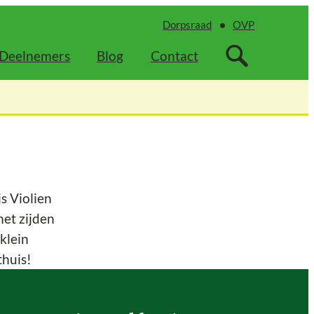
Dorpsraad
OVP
Deelnemers
Blog
Contact
s Violien
met zijden
klein
thuis!