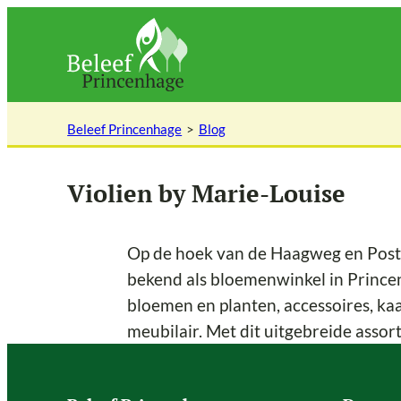
Ga
naar
de
inhoud
Beleef Princenhage
Blog
Violien by Marie-Louise
Op de hoek van de Haagweg en Postho
bekend als bloemenwinkel in Princen
bloemen en planten, accessoires, kaa
meubilair. Met dit uitgebreide assor