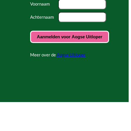
Voornaam
Achternaam
Meer over de
Aogse Uitloper