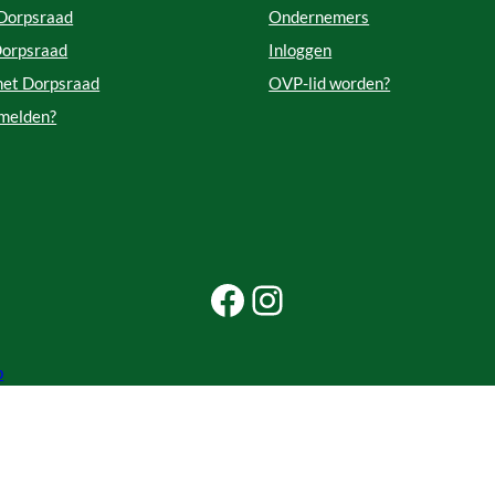
 Dorpsraad
Ondernemers
Dorpsraad
Inloggen
met Dorpsraad
OVP-lid worden?
 melden?
Facebook Beleef Princenhage
Instagram Beleef Princenhage
p