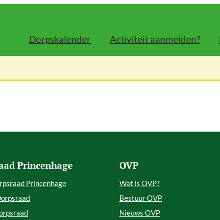
Dorpskalender
Activiteit aanmelden?
aad Princenhage
OVP
rpsraad Princenhage
Wat is OVP?
Dorpsraad
Bestuur OVP
orpsraad
Nieuws OVP