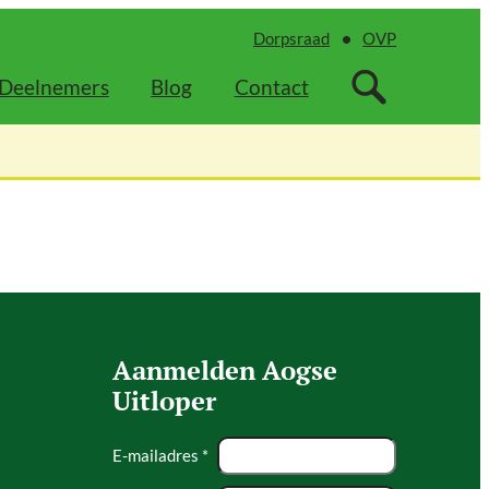
Dorpsraad
OVP
Deelnemers
Blog
Contact
Aanmelden Aogse
Uitloper
E-mailadres *