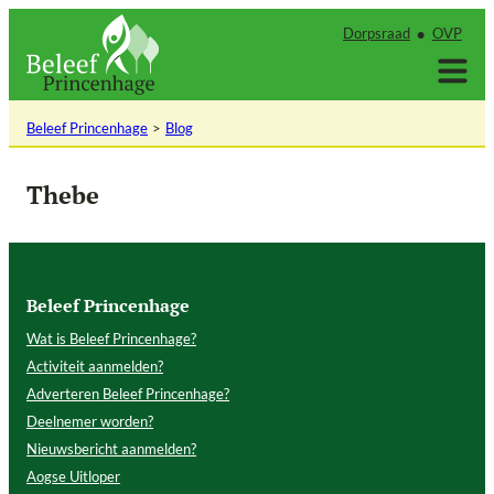
Ga
Dorpsraad
OVP
naar
de
inhoud
Beleef Princenhage
Blog
Thebe
Beleef Princenhage
Wat is Beleef Princenhage?
Activiteit aanmelden?
Adverteren Beleef Princenhage?
Deelnemer worden?
Nieuwsbericht aanmelden?
Aogse Uitloper