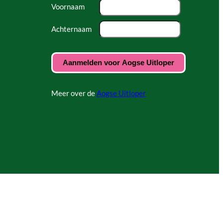
Voornaam
Achternaam
Meer over de
Aogse Uitloper