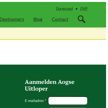
Dorpsraad
OVP
Deelnemers
Blog
Contact
Aanmelden Aogse
Uitloper
E-mailadres *