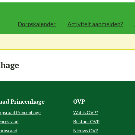
Dorpskalender
Activiteit aanmelden?
nhage
aad Princenhage
OVP
rpsraad Princenhage
Wat is OVP?
Dorpsraad
Bestuur OVP
orpsraad
Nieuws OVP