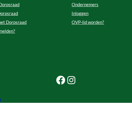
 Dorpsraad
Ondernemers
Dorpsraad
Inloggen
met Dorpsraad
OVP-lid worden?
 melden?
Facebook Beleef Princenhage
Instagram Beleef Princenhage
p