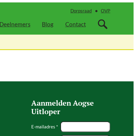
Dorpsraad
OVP
Deelnemers
Blog
Contact
Aanmelden Aogse
Uitloper
E-mailadres *