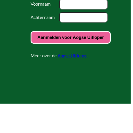
Voornaam
Achternaam
Meer over de
Aogse Uitloper