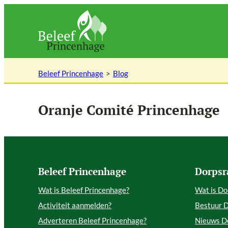
Ga
naar
de
inhoud
Beleef Princenhage
Blog
Oranje Comité Princenhage
Beleef Princenhage
Dorpsr
Wat is Beleef Princenhage?
Wat is Do
Activiteit aanmelden?
Bestuur 
Adverteren Beleef Princenhage?
Nieuws D