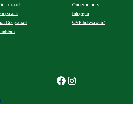
 Dorpsraad
Ondernemers
Dorpsraad
Inloggen
met Dorpsraad
OVP-lid worden?
 melden?
Facebook Beleef Princenhage
Instagram Beleef Princenhage
p