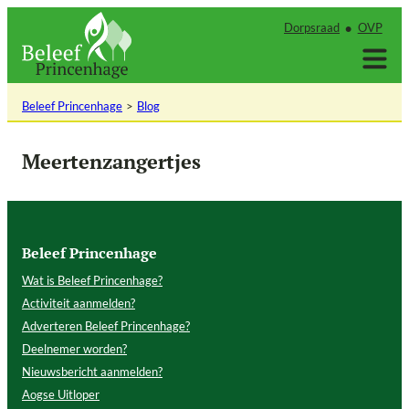
Ga
Dorpsraad
OVP
naar
de
inhoud
Beleef Princenhage
Blog
Meertenzangertjes
Beleef Princenhage
Wat is Beleef Princenhage?
Activiteit aanmelden?
Adverteren Beleef Princenhage?
Deelnemer worden?
Nieuwsbericht aanmelden?
Aogse Uitloper