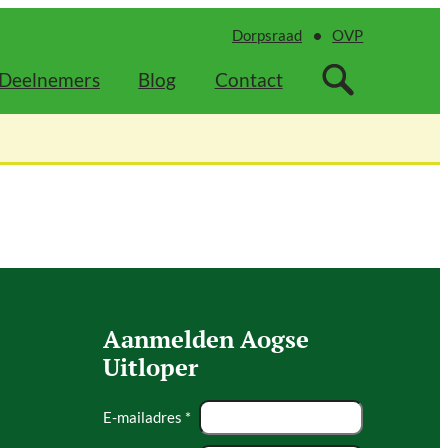
Dorpsraad
OVP
Deelnemers
Blog
Contact
Aanmelden Aogse
Uitloper
E-mailadres *