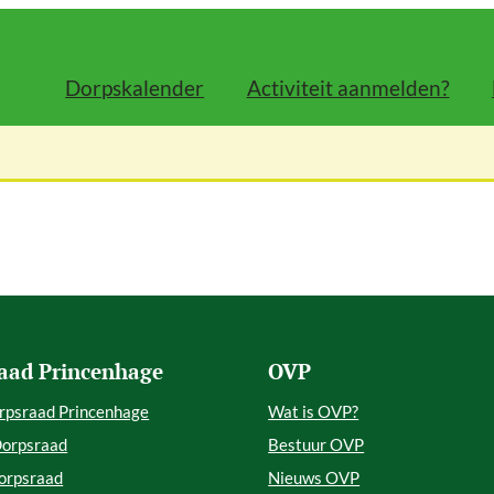
Dorpskalender
Activiteit aanmelden?
aad Princenhage
OVP
rpsraad Princenhage
Wat is OVP?
Dorpsraad
Bestuur OVP
orpsraad
Nieuws OVP