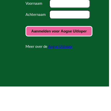
Voornaam
Achternaam
Meer over de
Aogse Uitloper