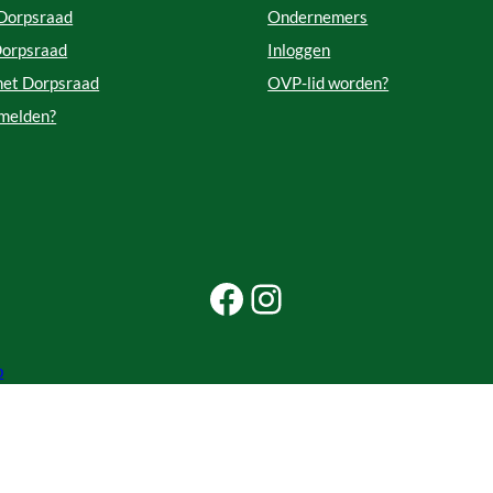
 Dorpsraad
Ondernemers
Dorpsraad
Inloggen
met Dorpsraad
OVP-lid worden?
 melden?
Facebook Beleef Princenhage
Instagram Beleef Princenhage
p