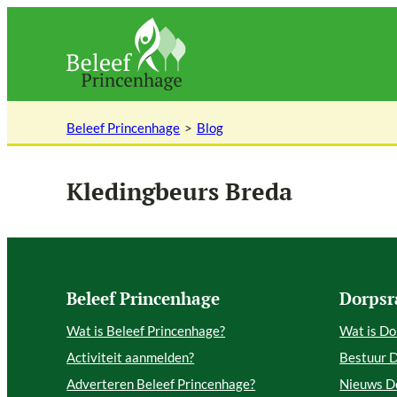
Ga
naar
de
inhoud
Beleef Princenhage
Blog
Kledingbeurs Breda
Beleef Princenhage
Dorpsr
Wat is Beleef Princenhage?
Wat is Do
Activiteit aanmelden?
Bestuur 
Adverteren Beleef Princenhage?
Nieuws D