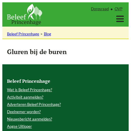
Ga
Dorpsraad
OVP
naar
de
inhoud
Beleef Princenhage
Blog
Gluren bij de buren
Beleef Princenhage
Wat is Beleef Princenhage?
Activiteit aanmelden?
Adverteren Beleef Princenhage?
Deelnemer worden?
Nieuwsbericht aanmelden?
Aogse Uitloper