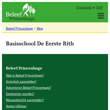
Ga
Dorpsraad
OVP
naar
de
inhoud
Beleef Princenhage
Blog
Basisschool De Eerste Rith
Beleef Princenhage
Wat is Beleef Princenhage?
Activiteit aanmelden?
Adverteren Beleef Princenhage?
Deelnemer worden?
Nieuwsbericht aanmelden?
Aogse Uitloper