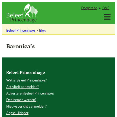
Ga
Dorpsraad
OVP
naar
de
inhoud
Beleef Princenhage
Blog
Baronica’s
Beleef Princenhage
Wat is Beleef Princenhage?
Activiteit aanmelden?
Adverteren Beleef Princenhage?
Deelnemer worden?
Nieuwsbericht aanmelden?
Aogse Uitloper