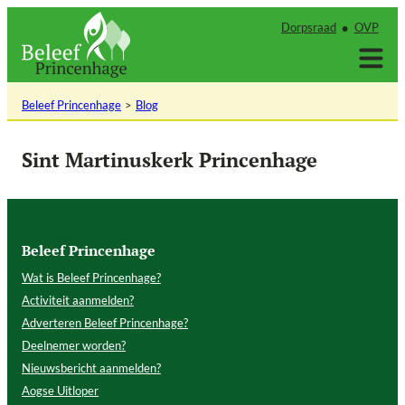
Ga
Dorpsraad
OVP
naar
de
inhoud
Beleef Princenhage
Blog
Sint Martinuskerk Princenhage
Beleef Princenhage
Wat is Beleef Princenhage?
Activiteit aanmelden?
Adverteren Beleef Princenhage?
Deelnemer worden?
Nieuwsbericht aanmelden?
Aogse Uitloper