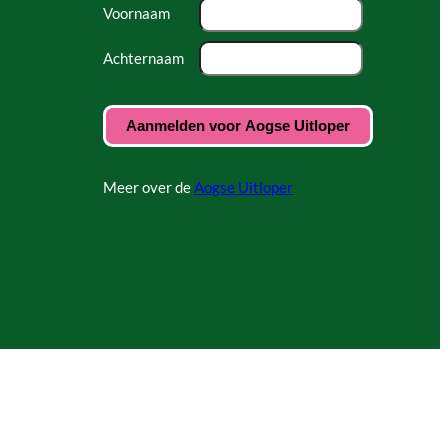
Voornaam
Achternaam
Meer over de
Aogse Uitloper