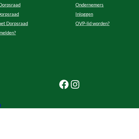
 Dorpsraad
Ondernemers
Dorpsraad
Inloggen
met Dorpsraad
OVP-lid worden?
 melden?
Facebook Beleef Princenhage
Instagram Beleef Princenhage
p