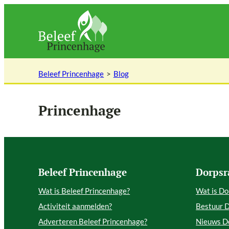
Ga
naar
de
inhoud
Beleef Princenhage
Blog
Princenhage
Beleef Princenhage
Dorpsr
Wat is Beleef Princenhage?
Wat is Do
Activiteit aanmelden?
Bestuur 
Adverteren Beleef Princenhage?
Nieuws D