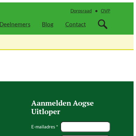
Dorpsraad
OVP
Deelnemers
Blog
Contact
Aanmelden Aogse
Uitloper
E-mailadres *