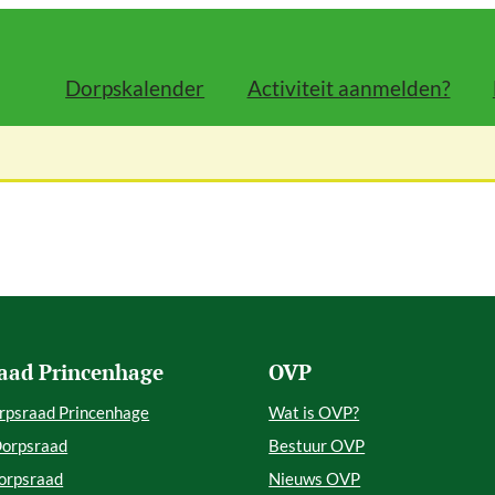
Dorpskalender
Activiteit aanmelden?
aad Princenhage
OVP
rpsraad Princenhage
Wat is OVP?
Dorpsraad
Bestuur OVP
orpsraad
Nieuws OVP