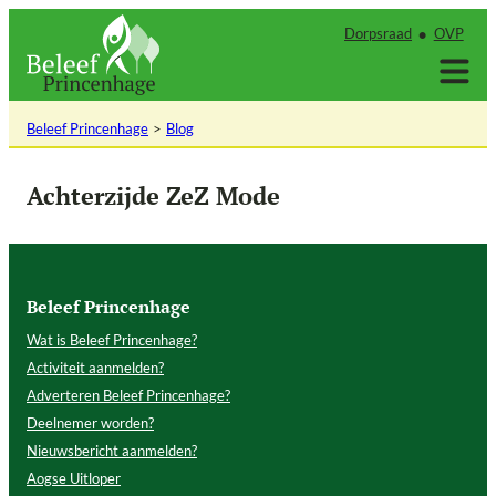
Ga
Dorpsraad
OVP
naar
de
inhoud
Beleef Princenhage
Blog
Achterzijde ZeZ Mode
Beleef Princenhage
Wat is Beleef Princenhage?
Activiteit aanmelden?
Adverteren Beleef Princenhage?
Deelnemer worden?
Nieuwsbericht aanmelden?
Aogse Uitloper