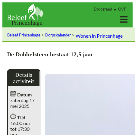
Ga
Dorpsraad
OVP
naar
de
inhoud
Beleef Princenhage
Dorpskalender
Wonen in Princenhage
De Dobbelsteen bestaat 12,5 jaar
Details
activiteit
Datum
zaterdag 17
mei 2025
Tijd
16:00 uur
tot 17:30
uur