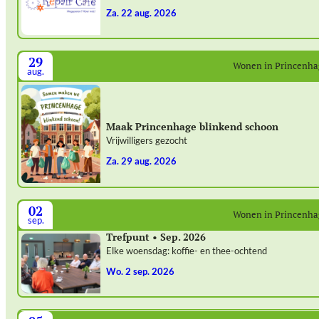
za. 22 aug. 2026
29
Wonen in Princenh
aug.
Maak Princenhage blinkend schoon
Vrijwilligers gezocht
za. 29 aug. 2026
02
Wonen in Princenh
sep.
Trefpunt • Sep. 2026
Elke woensdag: koffie- en thee-ochtend
wo. 2 sep. 2026