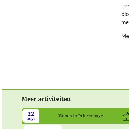
bek
blo
meu
Me
Meer activiteiten
22
Wonen in Princenhage
aug.