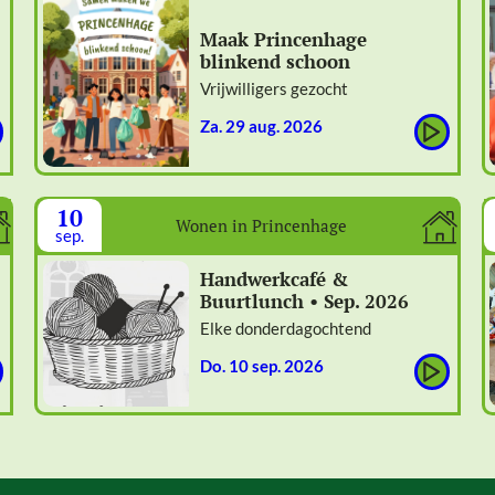
Maak Princenhage
blinkend schoon
Vrijwilligers gezocht
za. 29 aug. 2026
10
Wonen in Princenhage
sep.
Handwerkcafé &
Buurtlunch • Sep. 2026
Elke donderdagochtend
do. 10 sep. 2026