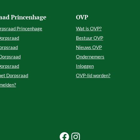
aad Princenhage
OVP
rpsraad Princenhage
Wat is OVP?
Dorpsraad
Bestuur OVP
orpsraad
Nieuws OVP
 Dorpsraad
Ondernemers
Dorpsraad
Inloggen
met Dorpsraad
OVP-lid worden?
 melden?
Facebook Beleef Princenhage
Instagram Beleef Princenhage