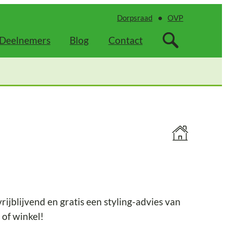
Dorpsraad
OVP
Deelnemers
Blog
Contact
jblijvend en gratis een styling-advies van
 of winkel!