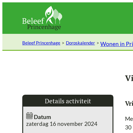
Ga
naar
de
inhoud
Beleef Princenhage
Dorpskalender
Wonen in Pr
Vi
Details activiteit
Vr
Datum
Mel
zaterdag 16 november 2024
30 