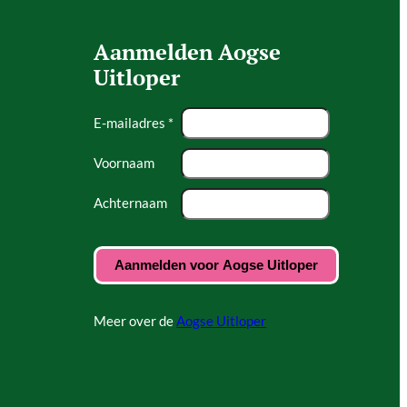
Aanmelden Aogse
Uitloper
E-mailadres *
Voornaam
Achternaam
Meer over de
Aogse Uitloper