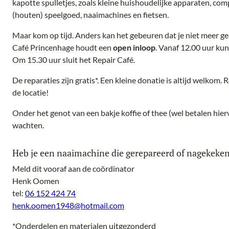
kapotte spulletjes, zoals kleine huishoudelijke apparaten, comp
(houten) speelgoed, naaimachines en fietsen.
Maar kom op tijd. Anders kan het gebeuren dat je niet meer g
Café Princenhage houdt een
open inloop
. Vanaf 12.00 uur kun
Om 15.30 uur sluit het Repair Café.
De reparaties zijn gratis*. Een kleine donatie is altijd welkom.
de locatie!
Onder het genot van een bakje koffie of thee (wel betalen hierv
wachten.
Heb je een naaimachine die gerepareerd of nagekek
Meld dit vooraf aan de coördinator
Henk Oomen
tel:
06 152 424 74
henk.oomen1948@hotmail.com
*Onderdelen en materialen uitgezonderd