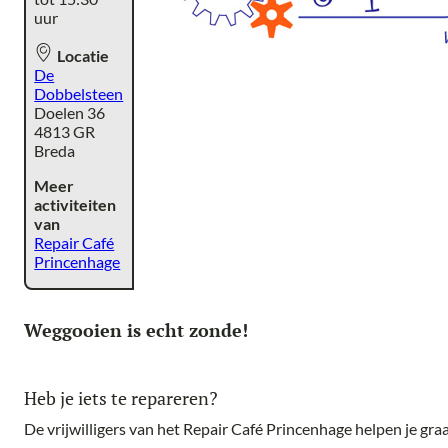
uur
Locatie
De
Dobbelsteen
Doelen 36
4813 GR
Breda
Meer
activiteiten
van
Repair Café
Princenhage
Weggooien is echt zonde!
Heb je iets te repareren?
De vrijwilligers van het Repair Café Princenhage helpen je gr