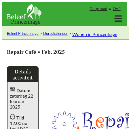
Ga
Dorpsraad
OVP
naar
de
inhoud
Beleef Princenhage
Dorpskalender
Wonen in Princenhage
Repair Café • Feb. 2025
Details
activiteit
Datum
zaterdag 22
februari
2025
Tijd
12:00 uur
tot 15:30