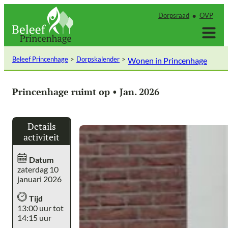
Ga
Dorpsraad
OVP
naar
de
inhoud
Beleef Princenhage
Dorpskalender
Wonen in Princenhage
Princenhage ruimt op • Jan. 2026
Details
activiteit
Datum
zaterdag 10
januari 2026
Tijd
13:00 uur tot
14:15 uur