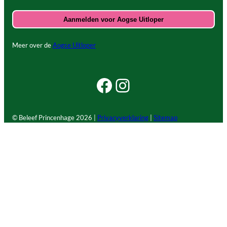
Meer over de
Aogse Uitloper
Facebook Beleef Princenhage
Instagram Beleef Princenhage
© Beleef Princenhage
2026 |
Privacyverklaring
|
Sitemap