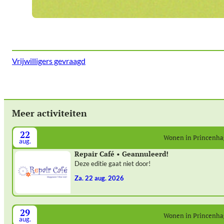
Vrijwilligers gevraagd
Meer activiteiten
22
Wonen in Princenh
aug.
Repair Café • Geannuleerd!
Deze editie gaat niet door!
za. 22 aug. 2026
29
Wonen in Princenh
aug.