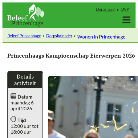
Ga
Dorpsraad
OVP
naar
de
inhoud
Beleef Princenhage
Dorpskalender
Wonen in Princenhage
Princenhaags Kampioenschap Eierwerpen 2026
Details
activiteit
Datum
maandag 6
april 2026
Tijd
12:00 uur tot
18:00 uur