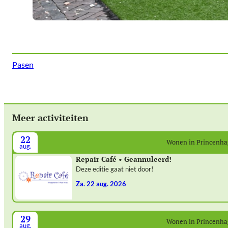
Pasen
Meer activiteiten
22
Wonen in Princenh
aug.
Repair Café • Geannuleerd!
Deze editie gaat niet door!
za. 22 aug. 2026
29
Wonen in Princenh
aug.