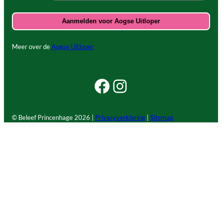
Meer over de
Aogse Uitloper
Facebook Beleef Princenhage
Instagram Beleef Princenhage
© Beleef Princenhage
2026 |
Privacyverklaring
|
Sitemap