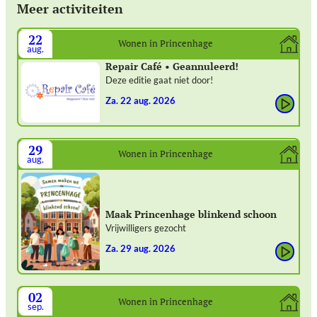
Meer activiteiten
22
Wonen in Princenhage
aug.
Repair Café • Geannuleerd!
Deze editie gaat niet door!
za. 22 aug. 2026
29
Wonen in Princenhage
aug.
Maak Princenhage blinkend schoon
Vrijwilligers gezocht
za. 29 aug. 2026
02
Wonen in Princenhage
sep.