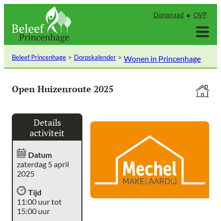
Ga
Dorpsraad
OVP
naar
de
inhoud
Beleef Princenhage
Dorpskalender
Wonen in Princenhage
Open Huizenroute 2025
Details
activiteit
Datum
zaterdag 5 april
2025
Tijd
11:00 uur tot
15:00 uur