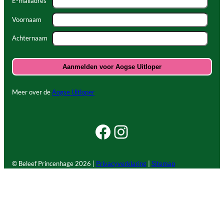
E-mailadres *
Voornaam
Achternaam
Meer over de
Aogse Uitloper
Facebook Beleef Princenhage
Instagram Beleef Princenhage
© Beleef Princenhage
2026 |
Privacyverklaring
|
Sitemap