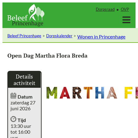
Ga
Dorpsraad
OVP
naar
de
inhoud
Beleef Princenhage
Dorpskalender
Wonen in Princenhage
Open Dag Martha Flora Breda
Details
activiteit
Datum
zaterdag 27
juni 2026
Tijd
13:30 uur
tot 16:00
uur