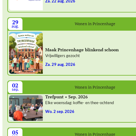
za. 22 aug. 2026
29
Wonen in Princenhage
aug.
Maak Princenhage blinkend schoon
Vrijwilligers gezocht
za. 29 aug. 2026
02
Wonen in Princenhage
sep.
Trefpunt • Sep. 2026
Elke woensdag: koffie- en thee-ochtend
wo. 2 sep. 2026
05
Wonen in Princenhage