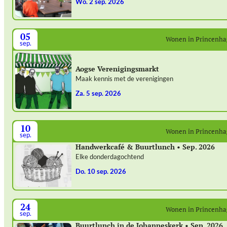
wo. 2 sep. 2026
05
Wonen in Princenh
sep.
Aogse Verenigingsmarkt
Maak kennis met de verenigingen
za. 5 sep. 2026
10
Wonen in Princenh
sep.
Handwerkcafé & Buurtlunch • Sep. 2026
Elke donderdagochtend
do. 10 sep. 2026
24
Wonen in Princenh
sep.
Buurtlunch in de Johanneskerk • Sep. 2026