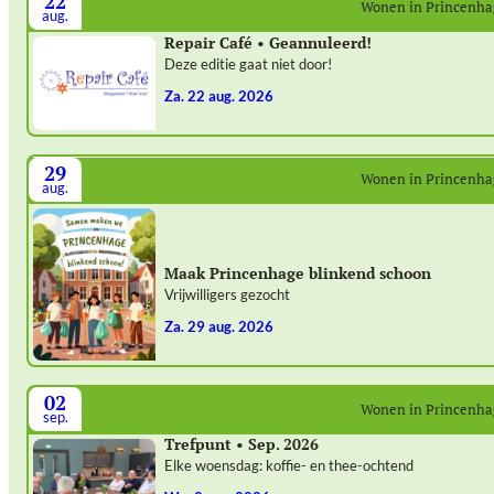
22
Wonen in Princenh
aug.
Repair Café • Geannuleerd!
Deze editie gaat niet door!
za. 22 aug. 2026
29
Wonen in Princenh
aug.
Maak Princenhage blinkend schoon
Vrijwilligers gezocht
za. 29 aug. 2026
02
Wonen in Princenh
sep.
Trefpunt • Sep. 2026
Elke woensdag: koffie- en thee-ochtend