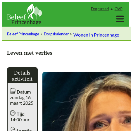
Ga
Dorpsraad
OVP
naar
de
inhoud
Beleef Princenhage
Dorpskalender
Wonen in Princenhage
Leven met verlies
Details
activiteit
Datum
zondag 16
maart 2025
Tijd
14:00 uur
Locatie