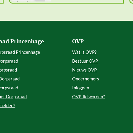
aad Princenhage
OVP
rpsraad Princenhage
Wat is OVP?
Dorpsraad
Bestuur OVP
orpsraad
Nieuws OVP
 Dorpsraad
Ondernemers
Dorpsraad
Inloggen
met Dorpsraad
OVP-lid worden?
 melden?