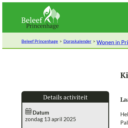
Ga
naar
de
inhoud
Beleef Princenhage
Dorpskalender
Wonen in Pr
K
Details activiteit
La
Datum
Heb
zondag 13 april 2025
Pal