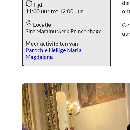
die
Tijd
11:00 uur tot 12:00 uur
ont
Locatie
Op 
Sint Martinuskerk Princenhage
uur
Meer activiteiten van
Parochie Heilige Maria
Magdalena