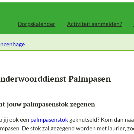
Dorpskalender
Activiteit aanmelden?
incenhage
inderwoorddienst Palmpasen
at jouw palmpasenstok zegenen
 jij ook een
palmpasenstok
geknutseld? Kom dan naar
mpasen. De stok zal gezegend worden met laurier, z