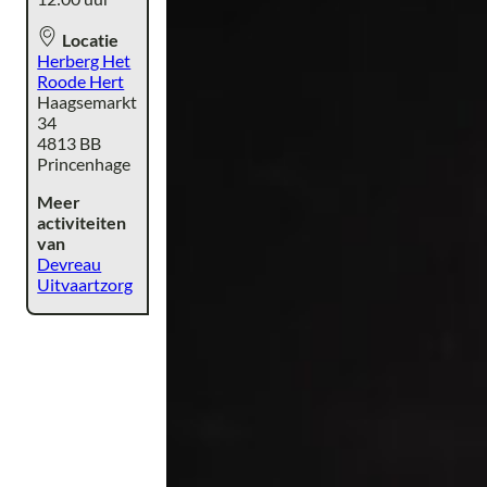
Locatie
Herberg Het
Roode Hert
Haagsemarkt
34
4813 BB
Princenhage
Meer
activiteiten
van
Devreau
Uitvaartzorg