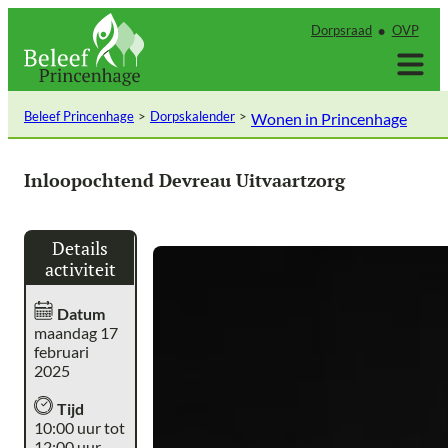
Ga
Dorpsraad
OVP
naar
de
inhoud
Beleef Princenhage
Dorpskalender
Wonen in Princenhage
Inloopochtend Devreau Uitvaartzorg
Details
activiteit
Datum
maandag 17
februari
2025
Tijd
10:00 uur tot
12:00 uur