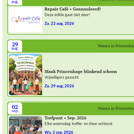
aug.
Repair Café • Geannuleerd!
Deze editie gaat niet door!
za. 22 aug. 2026
29
Wonen in Princenh
aug.
Maak Princenhage blinkend schoon
Vrijwilligers gezocht
za. 29 aug. 2026
02
Wonen in Princenh
sep.
Trefpunt • Sep. 2026
Elke woensdag: koffie- en thee-ochtend
wo. 2 sep. 2026