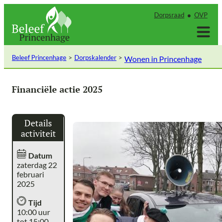
Ga
Dorpsraad
OVP
naar
de
inhoud
Beleef Princenhage
Dorpskalender
Wonen in Princenhage
Financiële actie 2025
Details
activiteit
Datum
zaterdag 22
februari
2025
Tijd
10:00 uur
tot 15:00