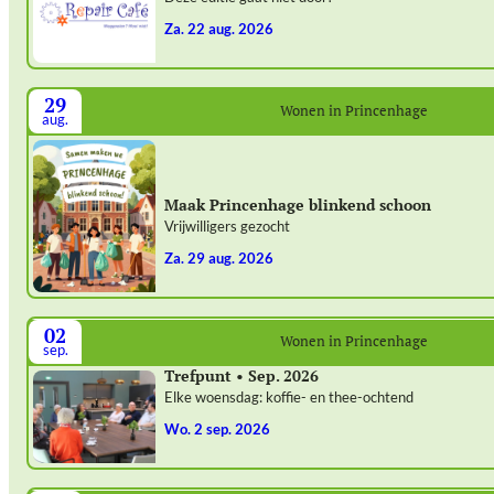
za. 22 aug. 2026
29
Wonen in Princenhage
aug.
Maak Princenhage blinkend schoon
Vrijwilligers gezocht
za. 29 aug. 2026
02
Wonen in Princenhage
sep.
Trefpunt • Sep. 2026
Elke woensdag: koffie- en thee-ochtend
wo. 2 sep. 2026