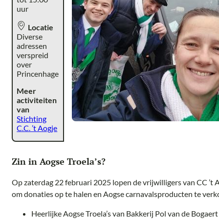
uur
Locatie
Diverse
adressen
verspreid
over
Princenhage
Meer
activiteiten
van
Stichting
C.C. ’t Aogje
Zin in Aogse Troela’s?
Op zaterdag 22 februari 2025 lopen de vrijwilligers van CC ’t 
om donaties op te halen en Aogse carnavalsproducten te verko
Heerlijke Aogse Troela’s van Bakkerij Pol van de Bogaer