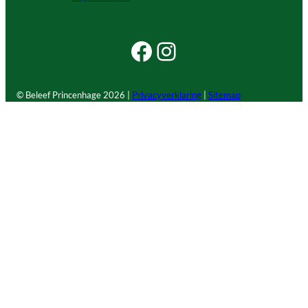
Facebook Beleef Princenhage
Instagram Beleef Princenhage
© Beleef Princenhage
2026 |
Privacyverklaring
|
Sitemap