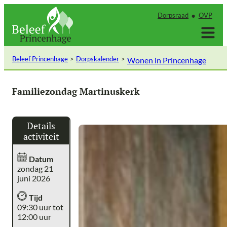
Ga
Dorpsraad
OVP
naar
de
inhoud
Beleef Princenhage
Dorpskalender
Wonen in Princenhage
Familiezondag Martinuskerk
Details
activiteit
Datum
zondag 21
juni 2026
Tijd
09:30 uur tot
12:00 uur