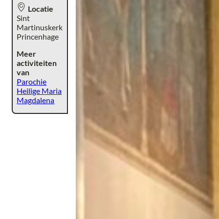
Locatie
Sint
Martinuskerk
Princenhage
Meer
activiteiten
van
Parochie
Heilige Maria
Magdalena