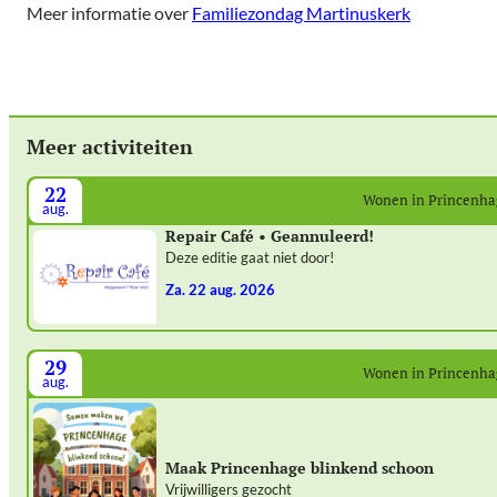
Meer informatie over
Familiezondag Martinuskerk
Meer activiteiten
22
Wonen in Princenh
aug.
Repair Café • Geannuleerd!
Deze editie gaat niet door!
za. 22 aug. 2026
29
Wonen in Princenh
aug.
Maak Princenhage blinkend schoon
Vrijwilligers gezocht