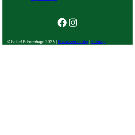
Facebook Beleef Princenhage
Instagram Beleef Princenhage
© Beleef Princenhage
2026 |
Privacyverklaring
|
Sitemap