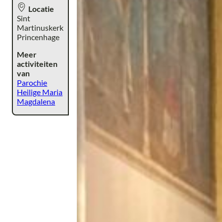
Locatie
Sint
Martinuskerk
Princenhage
Meer
activiteiten
van
Parochie
Heilige Maria
Magdalena