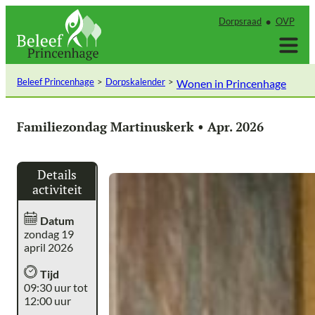
Ga
Dorpsraad
OVP
naar
de
inhoud
Beleef Princenhage
Dorpskalender
Wonen in Princenhage
Familiezondag Martinuskerk • Apr. 2026
Details
activiteit
Datum
zondag 19
april 2026
Tijd
09:30 uur tot
12:00 uur