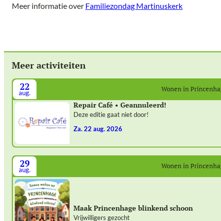
Meer informatie over
Familiezondag Martinuskerk
Meer activiteiten
22
Wonen in Princenh
aug.
Repair Café • Geannuleerd!
Deze editie gaat niet door!
za. 22 aug. 2026
29
Wonen in Princenh
aug.
Maak Princenhage blinkend schoon
Vrijwilligers gezocht