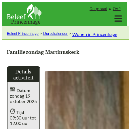
Ga
Dorpsraad
OVP
naar
de
inhoud
Beleef Princenhage
Dorpskalender
Wonen in Princenhage
Familiezondag Martinuskerk
Details
activiteit
Datum
zondag 19
oktober 2025
Tijd
09:30 uur tot
12:00 uur