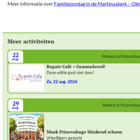
Meer informatie over
Familiezondag in de Martinuskerk – Ok
Meer activiteiten
22
Wonen in Princenh
aug.
Repair Café • Geannuleerd!
Deze editie gaat niet door!
za. 22 aug. 2026
29
Wonen in Princenh
aug.
Maak Princenhage blinkend schoon
Vrijwilligers gezocht