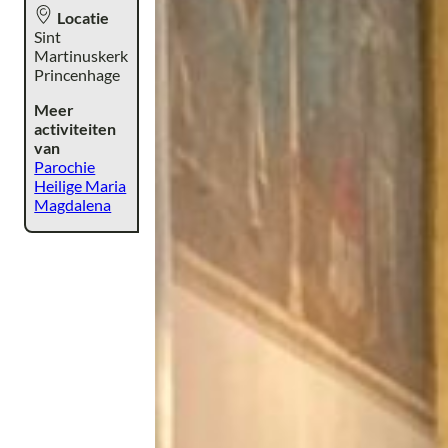
Locatie
Sint
Martinuskerk
Princenhage
Meer
activiteiten
van
Parochie
Heilige Maria
Magdalena