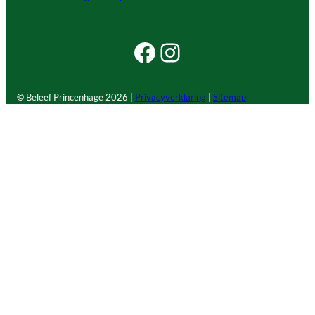
Facebook Beleef Princenhage
Instagram Beleef Princenhage
© Beleef Princenhage
2026 |
Privacyverklaring
|
Sitemap