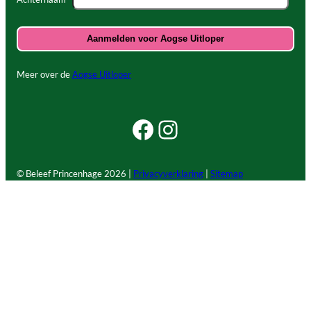
Meer over de
Aogse Uitloper
Facebook Beleef Princenhage
Instagram Beleef Princenhage
© Beleef Princenhage
2026 |
Privacyverklaring
|
Sitemap