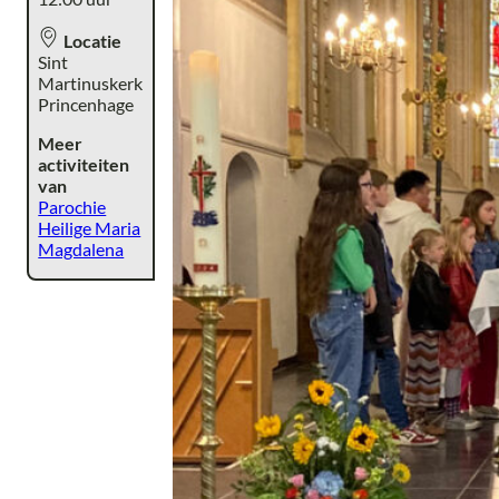
Locatie
Sint
Martinuskerk
Princenhage
Meer
activiteiten
van
Parochie
Heilige Maria
Magdalena