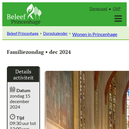
Ga
Dorpsraad
OVP
naar
de
inhoud
Beleef Princenhage
Dorpskalender
Wonen in Princenhage
Familiezondag • dec 2024
Details
activiteit
Datum
zondag 15
december
2024
Tijd
09:30 uur tot
12:00 uur