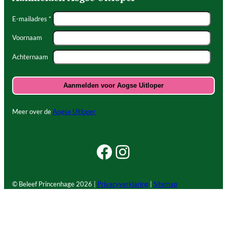
E-mailadres *
Voornaam
Achternaam
Meer over de
Aogse Uitloper
Facebook Beleef Princenhage
Instagram Beleef Princenhage
© Beleef Princenhage
2026 |
Privacyverklaring
|
Sitemap