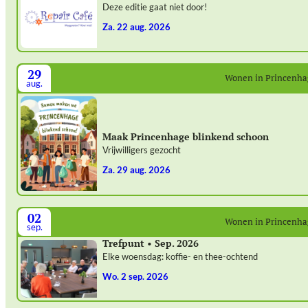
Deze editie gaat niet door!
za. 22 aug. 2026
29
Wonen in Princenh
aug.
Maak Princenhage blinkend schoon
Vrijwilligers gezocht
za. 29 aug. 2026
02
Wonen in Princenh
sep.
Trefpunt • Sep. 2026
Elke woensdag: koffie- en thee-ochtend
wo. 2 sep. 2026