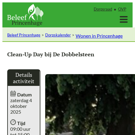
Ga
Dorpsraad
OVP
naar
de
inhoud
Beleef Princenhage
Dorpskalender
Wonen in Princenhage
Clean-Up Day bij De Dobbelsteen
Details
activiteit
Datum
zaterdag 4
oktober
2025
Tijd
09:00 uur
tot 15:00