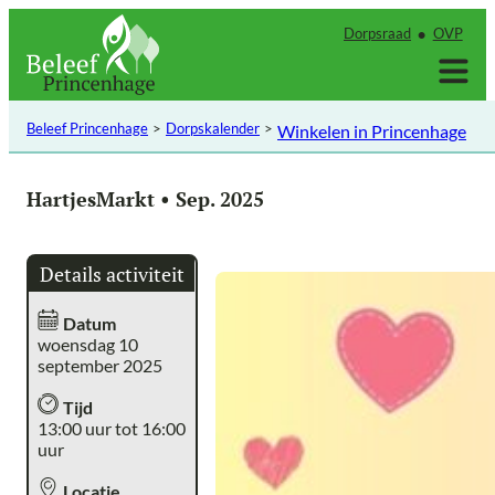
Ga
Dorpsraad
OVP
naar
de
inhoud
Beleef Princenhage
Dorpskalender
Winkelen in Princenhage
HartjesMarkt • Sep. 2025
Details activiteit
Datum
woensdag 10
september 2025
Tijd
13:00 uur tot 16:00
uur
Locatie