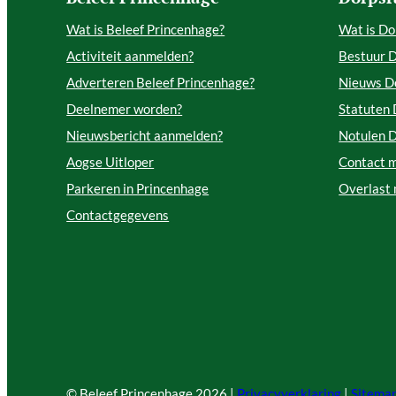
Wat is Beleef Princenhage?
Wat is Do
Activiteit aanmelden?
Bestuur 
Adverteren Beleef Princenhage?
Nieuws D
Deelnemer worden?
Statuten
Nieuwsbericht aanmelden?
Notulen 
Aogse Uitloper
Contact 
Parkeren in Princenhage
Overlast
Contactgegevens
© Beleef Princenhage
2026 |
Privacyverklaring
|
Sitema