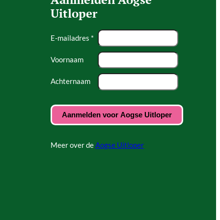
Uitloper
E-mailadres *
Voornaam
Achternaam
Meer over de
Aogse Uitloper