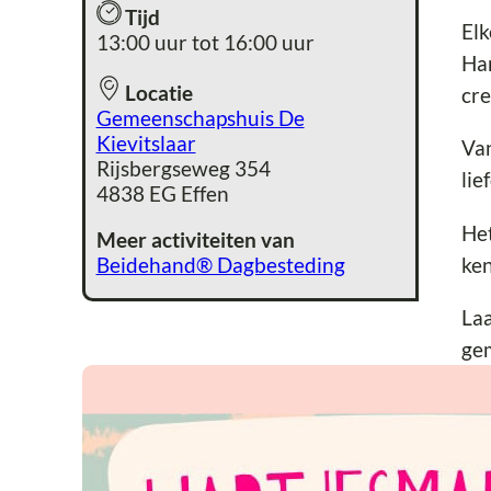
Tijd
El
13:00 uur tot 16:00 uur
Har
Locatie
cre
Gemeenschapshuis De
Kievitslaar
Van
Rijsbergseweg 354
lie
4838 EG Effen
Het
Meer activiteiten van
ken
Beidehand® Dagbesteding
Laa
gem
Me