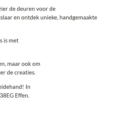
zier de deuren voor de
tslaar en ontdek unieke, handgemaakte
s is met
den, maar ook om
r de creaties.
Beidehand! In
838EG Effen.