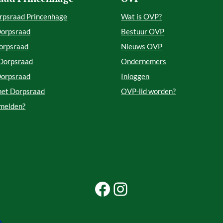
rpsraad Princenhage
Wat is OVP?
Dorpsraad
Bestuur OVP
orpsraad
Nieuws OVP
 Dorpsraad
Ondernemers
Dorpsraad
Inloggen
met Dorpsraad
OVP-lid worden?
 melden?
Facebook Beleef Princenhage
Instagram Beleef Princenhage
p