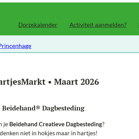
Dorpskalender
Activiteit aanmelden?
 Princenhage
artjesMarkt • Maart 2026
j Beidehand® Dagbesteding
n je
Beidehand Creatieve Dagbesteding
?
 denken niet in hokjes maar in hartjes!