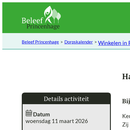
Ga
naar
de
inhoud
Beleef Princenhage
Dorpskalender
Winkelen in
H
Details activiteit
Bi
Datum
Ke
woensdag 11 maart 2026
Zij