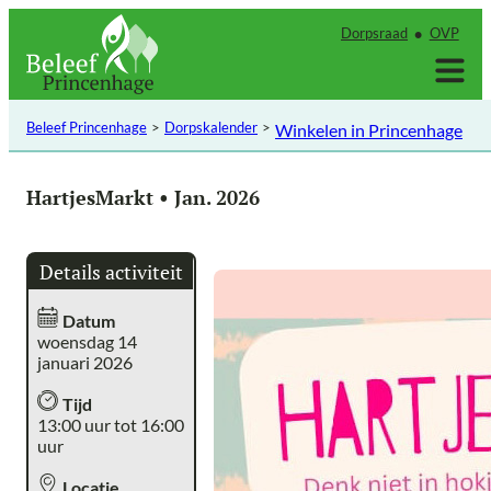
Ga
Dorpsraad
OVP
naar
de
inhoud
Beleef Princenhage
Dorpskalender
Winkelen in Princenhage
HartjesMarkt • Jan. 2026
Details activiteit
Datum
woensdag 14
januari 2026
Tijd
13:00 uur tot 16:00
uur
Locatie