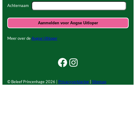
Achternaam
Meer over de
Aogse Uitloper
Facebook Beleef Princenhage
Instagram Beleef Princenhage
© Beleef Princenhage
2026 |
Privacyverklaring
|
Sitemap