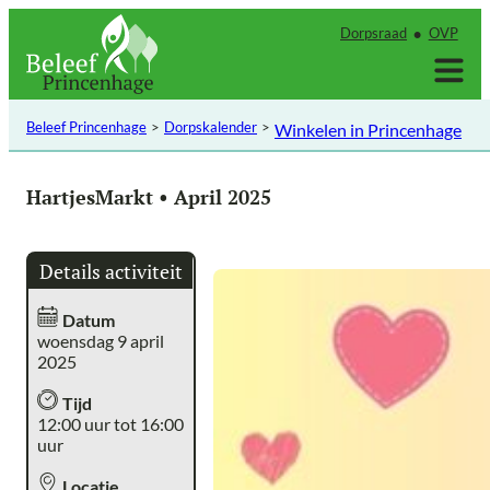
Ga
Dorpsraad
OVP
naar
de
inhoud
Beleef Princenhage
Dorpskalender
Winkelen in Princenhage
HartjesMarkt • April 2025
Details activiteit
Datum
woensdag 9 april
2025
Tijd
12:00 uur tot 16:00
uur
Locatie