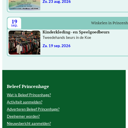
zo. 23 aug. 2026
19
Winkelen in Princen
sep.
Kinderkleding- en Speelgoedbeurs
Tweedehands beurs in de Koe
za. 19 sep. 2026
Beleef Princenhage
Wat is Beleef Princenhage?
Activiteit aanmelden?
Adverteren Beleef Princenhage?
Deelnemer worden?
Nieuwsbericht aanmelden?