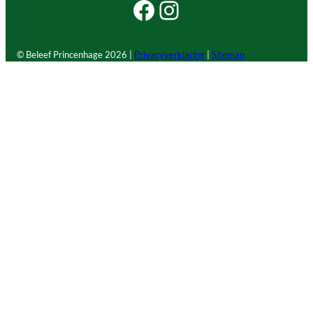
Facebook Beleef Princenhage
Instagram Beleef Princenhage
© Beleef Princenhage
2026 |
Privacyverklaring
|
Sitemap