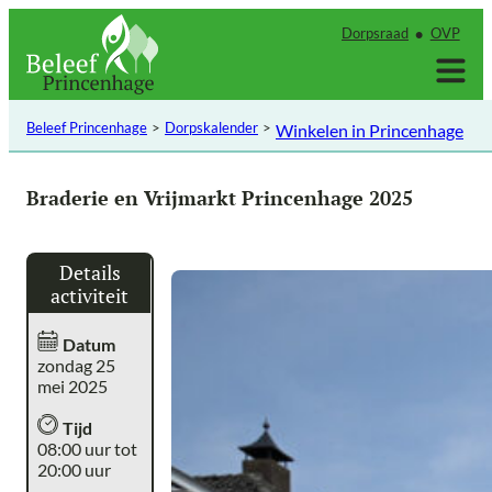
Ga
Dorpsraad
OVP
naar
de
inhoud
Beleef Princenhage
Dorpskalender
Winkelen in Princenhage
Braderie en Vrijmarkt Princenhage 2025
Details
activiteit
Datum
zondag 25
mei 2025
Tijd
08:00 uur tot
20:00 uur