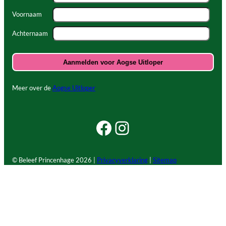
Voornaam
Achternaam
Meer over de
Aogse Uitloper
Facebook Beleef Princenhage
Instagram Beleef Princenhage
© Beleef Princenhage
2026 |
Privacyverklaring
|
Sitemap