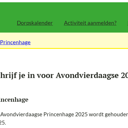
Dorpskalender
Activiteit aanmelden?
 Princenhage
hrijf je in voor Avondvierdaagse 2
incenhage
 Avondvierdaagse Princenhage 2025 wordt gehouden v
25.