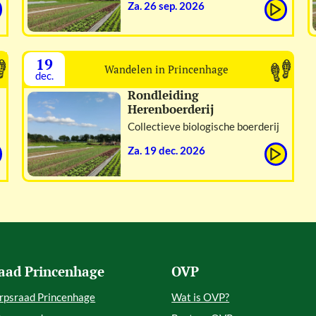
za. 26 sep. 2026
19
Wandelen in Princenhage
dec.
Rondleiding
Herenboerderij
Collectieve biologische boerderij
za. 19 dec. 2026
aad Princenhage
OVP
rpsraad Princenhage
Wat is OVP?