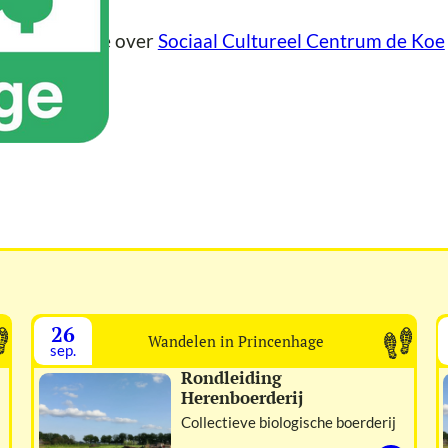
er informatie over
Sociaal Cultureel Centrum de Koe
26
Wandelen in Princenhage
sep.
Rondleiding
Herenboerderij
Collectieve biologische boerderij