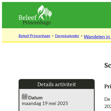
Ga
naar
de
inhoud
Beleef Princenhage
Dorpskalender
Wandelen in
Sc
Details activiteit
Pr
Datum
De
maandag 19 mei 2025
20