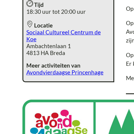
Tijd
Op 
18:30 uur tot 20:00 uur
Op 
Locatie
Avo
Sociaal Cultureel Centrum de
Koe
zij
Ambachtenlaan 1
4813 HA Breda
Op 
Er 
Meer activiteiten van
Avondvierdaagse Princenhage
Mee
Ov
Soc
hui