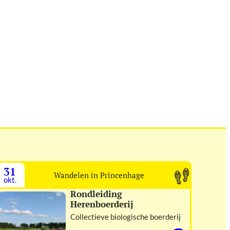
31
Wandelen in Princenhage
okt.
Rondleiding
Herenboerderij
Collectieve biologische boerderij