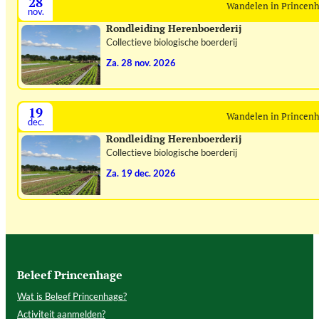
28
Wandelen in Princen
nov.
Rondleiding Herenboerderij
Collectieve biologische boerderij
za. 28 nov. 2026
19
Wandelen in Princen
dec.
Rondleiding Herenboerderij
Collectieve biologische boerderij
za. 19 dec. 2026
Beleef Princenhage
Wat is Beleef Princenhage?
Activiteit aanmelden?