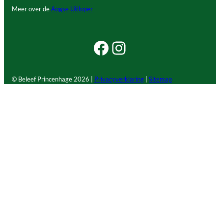
Meer over de
Aogse Uitloper
Facebook Beleef Princenhage
Instagram Beleef Princenhage
© Beleef Princenhage
2026 |
Privacyverklaring
|
Sitemap