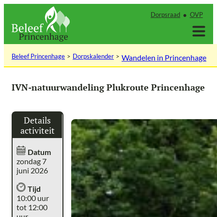
Ga
Dorpsraad
OVP
naar
de
inhoud
Beleef Princenhage
Dorpskalender
Wandelen in Princenhage
IVN-natuurwandeling Plukroute Princenhage
Details
activiteit
Datum
zondag 7
juni 2026
Tijd
10:00 uur
tot 12:00
uur