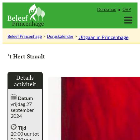
Ga
Dorpsraad
OVP
naar
de
inhoud
Beleef Princenhage
Dorpskalender
Uitgaan in Princenhage
’t Hert Straalt
Details
activiteit
Datum
vrijdag 27
september
2024
Tijd
20:00 uur tot
01:30 uur