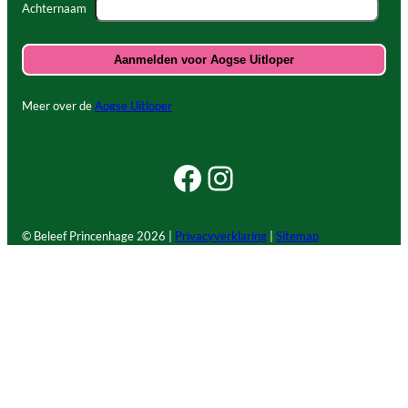
Achternaam
Meer over de
Aogse Uitloper
Facebook Beleef Princenhage
Instagram Beleef Princenhage
© Beleef Princenhage
2026 |
Privacyverklaring
|
Sitemap