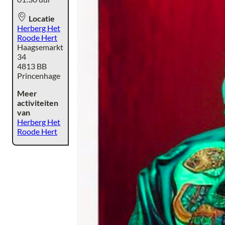
Locatie
Herberg Het
Roode Hert
Haagsemarkt
34
4813 BB
Princenhage
Meer
activiteiten
van
Herberg Het
Roode Hert