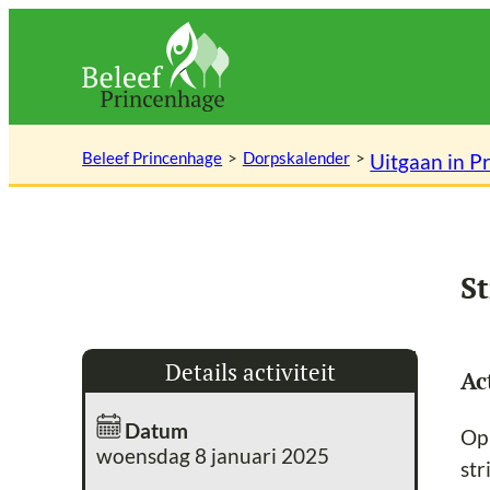
Ga
naar
de
inhoud
Beleef Princenhage
Dorpskalender
Uitgaan in P
St
Details activiteit
Ac
Datum
Op
woensdag 8 januari 2025
str