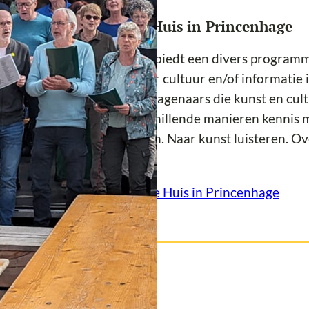
er de locatie Het Gele Huis in Princenhage
 Gele Huis in Princenhage biedt een divers programm
 ontmoetingscentrum voor cultuur en/of informatie in
7 opgericht door Princenhagenaars die kunst en cult
s kunnen mensen op verschillende manieren kennis m
nenlopen. Naar kunst kijken. Naar kunst luisteren. Ov
gh.
er informatie over
Het Gele Huis in Princenhage
ziek