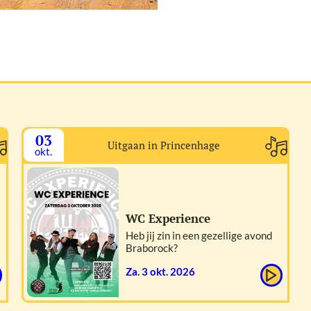
03
Uitgaan in Princenhage
okt.
WC Experience
Heb jij zin in een gezellige avond
Braborock?
za. 3 okt. 2026