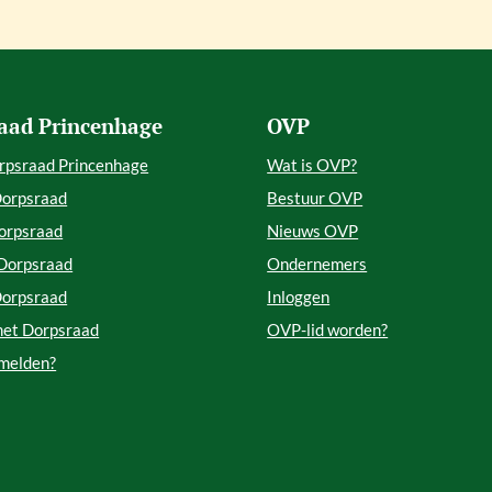
aad Princenhage
OVP
rpsraad Princenhage
Wat is OVP?
Dorpsraad
Bestuur OVP
orpsraad
Nieuws OVP
 Dorpsraad
Ondernemers
Dorpsraad
Inloggen
met Dorpsraad
OVP-lid worden?
 melden?