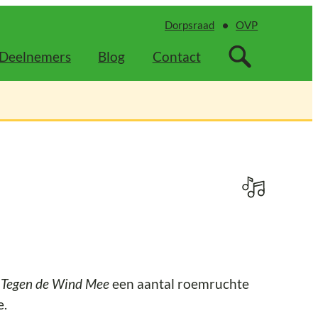
Dorpsraad
OVP
Deelnemers
Blog
Contact
r
Tegen de Wind Mee
een aantal roemruchte
e.