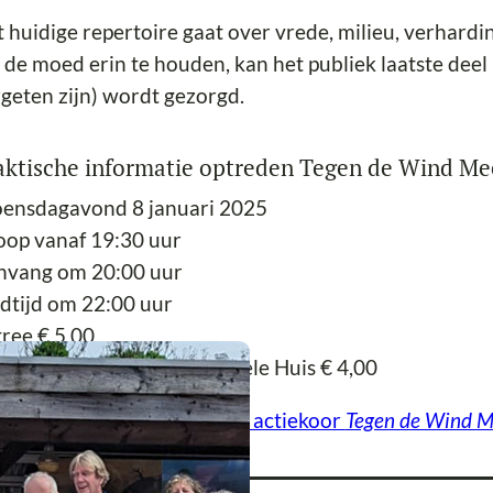
 huidige repertoire gaat over vrede, milieu, verhard
de moed erin te houden, kan het publiek laatste deel 
geten zijn) wordt gezorgd.
aktische informatie optreden Tegen de Wind Me
ensdagavond 8 januari 2025
oop vanaf 19:30 uur
nvang om 20:00 uur
dtijd om 22:00 uur
ree € 5,00
ree voor Vriend van het Gele Huis € 4,00
er over
Strijdliederen door actiekoor
Tegen de Wind 