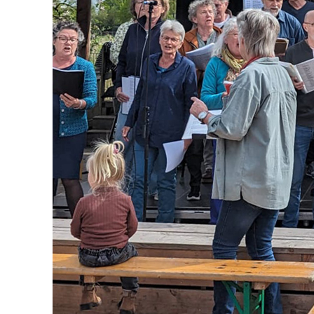
Ov
Het
Een
201
Hui
bin
Go
Me
Mu