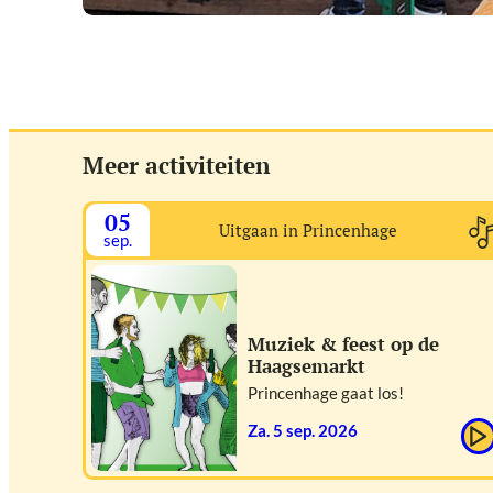
Meer activiteiten
05
Uitgaan in Princenhage
sep.
Muziek & feest op de
Haagsemarkt
Princenhage gaat los!
za. 5 sep. 2026