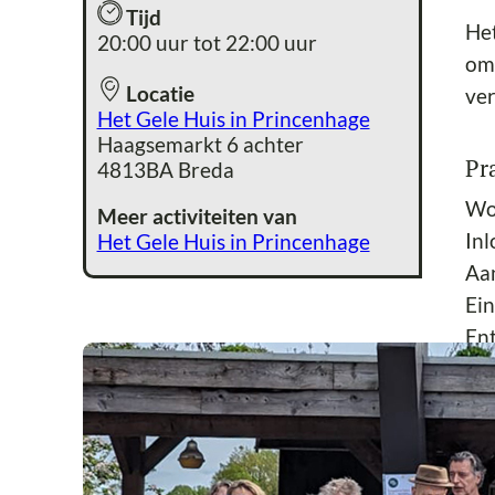
Tijd
Het
20:00 uur tot 22:00 uur
om 
Locatie
ver
Het Gele Huis in Princenhage
Haagsemarkt 6 achter
Pr
4813BA Breda
Wo
Meer activiteiten van
Inl
Het Gele Huis in Princenhage
Aa
Ein
Ent
Ent
Me