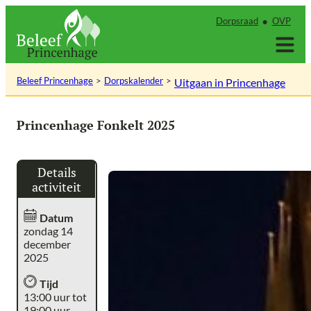
Ga
Dorpsraad
OVP
naar
de
inhoud
Beleef Princenhage
Dorpskalender
Uitgaan in Princenhage
Princenhage Fonkelt 2025
Details
activiteit
Datum
zondag 14
december
2025
Tijd
13:00 uur tot
19:00 uur