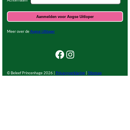
Achternaam
Meer over de
Aogse Uitloper
Facebook Beleef Princenhage
Instagram Beleef Princenhage
© Beleef Princenhage
2026 |
Privacyverklaring
|
Sitemap