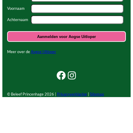
Voornaam
Achternaam
Meer over de
Aogse Uitloper
Facebook Beleef Princenhage
Instagram Beleef Princenhage
© Beleef Princenhage
2026 |
Privacyverklaring
|
Sitemap