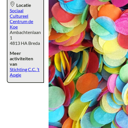
Locatie
Sociaal
Cultureel
Centrum de
Koe
Ambachtenlaan
1
4813 HA Breda
Meer
activiteiten
van
Stichting C.C. ’t
Aogje