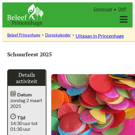
Ga
Dorpsraad
OVP
naar
de
inhoud
Beleef Princenhage
Dorpskalender
Uitgaan in Princenhage
Schuurfeest 2025
Details
activiteit
Datum
zondag 2 maart
2025
Tijd
14:30 uur tot
01:30 uur