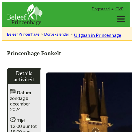
Ga
Dorpsraad
OVP
naar
de
inhoud
Beleef Princenhage
Dorpskalender
Uitgaan in Princenhage
Princenhage Fonkelt
Details
activiteit
Datum
zondag 8
december
2024
Tijd
12:00 uur tot
19:00 uur