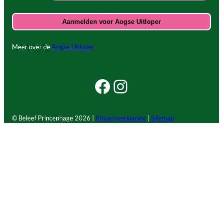
Meer over de
Aogse Uitloper
Facebook Beleef Princenhage
Instagram Beleef Princenhage
© Beleef Princenhage
2026 |
Privacyverklaring
|
Sitemap