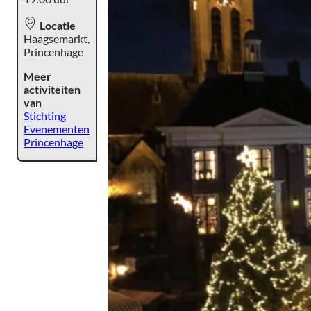
Locatie
Haagsemarkt,
Princenhage
Meer
activiteiten
van
Stichting
Evenementen
Princenhage